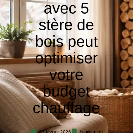
avec 5
stère de
bois peut
optimiser
votre
budget
chauffage
27 février 2026
Equipement