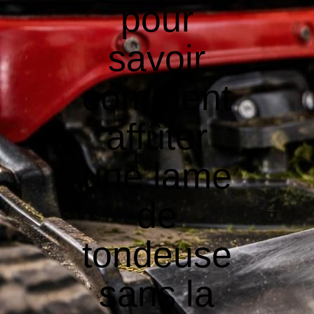
pour
savoir
comment
affûter
une lame
de
tondeuse
sans la