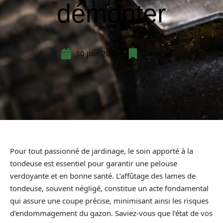
démonter
30 juin 2026
Jardin
Pour tout passionné de jardinage, le soin apporté à la
tondeuse est essentiel pour garantir une pelouse
verdoyante et en bonne santé. L’affûtage des lames de
tondeuse, souvent négligé, constitue un acte fondamental
qui assure une coupe précise, minimisant ainsi les risques
d’endommagement du gazon. Saviez-vous que l’état de vos