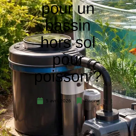
pour un
bassin
hors sol
pour
poisson ?
5 avril 2026
Piscine