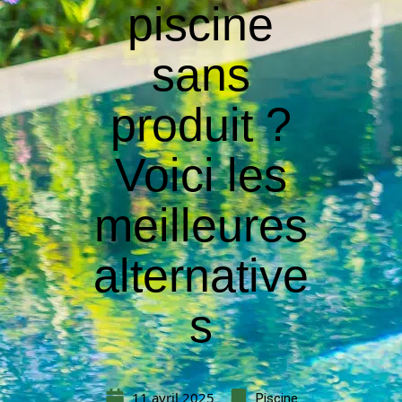
piscine
sans
produit ?
Voici les
meilleures
alternative
s
11 avril 2025
Piscine