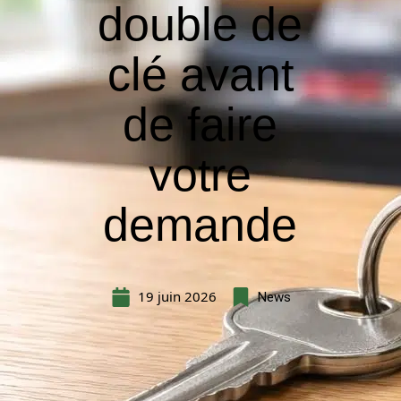
double de
clé avant
de faire
votre
demande
19 juin 2026
News