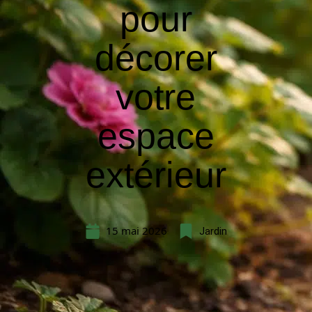
pour
décorer
votre
espace
extérieur
15 mai 2026
Jardin