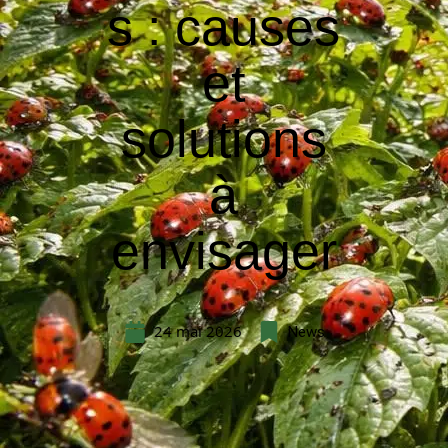
s : causes
et
solutions
à
envisager
24 mai 2026
News