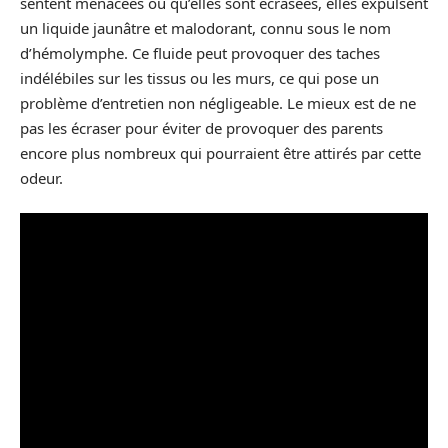
sentent menacées ou qu’elles sont écrasées, elles expulsent
un liquide jaunâtre et malodorant, connu sous le nom
d’hémolymphe. Ce fluide peut provoquer des taches
indélébiles sur les tissus ou les murs, ce qui pose un
problème d’entretien non négligeable. Le mieux est de ne
pas les écraser pour éviter de provoquer des parents
encore plus nombreux qui pourraient être attirés par cette
odeur.