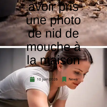
avoir pris
une photo
de nid de
mouche à
la maison
10 juin 2026
News