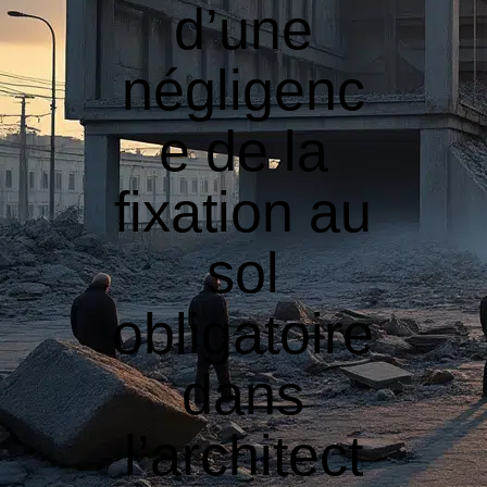
d’une
négligenc
e de la
fixation au
sol
obligatoire
dans
l’architect