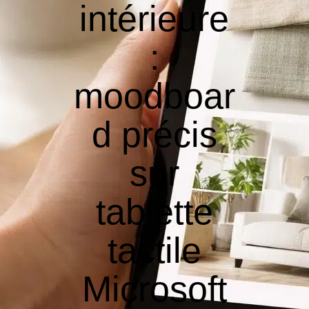
intérieure
:
moodboar
d précis
sur
tablette
tactile
Microsoft